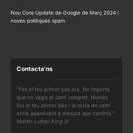
Nou Core Update de Google de Març 2024 i
noves polítiques spam
12 març, 2024
Contacta’ns
"Fes el teu primer pas ara. No importa
que no vegis el camí complet. Només
fes el teu primer pas i la resta de camí
anirà apareixent a mesura que caminis."
Martin Luther King Jr