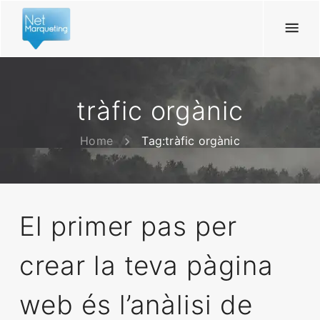
tràfic orgànic
Home
Tag:
tràfic orgànic
El primer pas per
crear la teva pàgina
web és l’anàlisi de