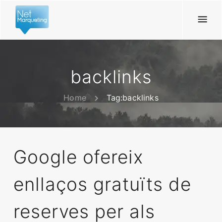
backlinks
Home
Tag:
backlinks
Google ofereix
enllaços gratuïts de
reserves per als