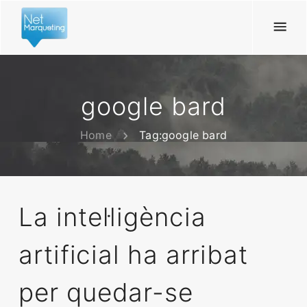
google bard
Home
Tag:
google bard
La intel·ligència
artificial ha arribat
per quedar-se