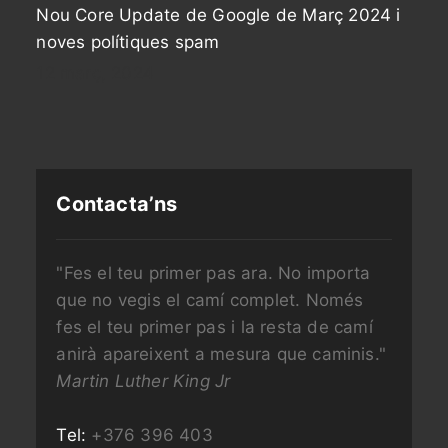
Nou Core Update de Google de Març 2024 i
noves polítiques spam
12 març, 2024
Contacta’ns
"Fes el teu primer pas ara. No importa
que no vegis el camí complet. Només
fes el teu primer pas i la resta de camí
anirà apareixent a mesura que caminis."
Martin Luther King Jr
Tel:
+376 396 403